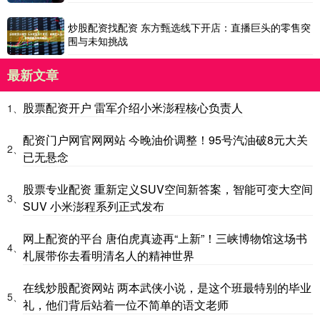
炒股配资找配资 东方甄选线下开店：直播巨头的零售突
围与未知挑战
最新文章
股票配资开户 雷军介绍小米澎程核心负责人
1、
配资门户网官网网站 今晚油价调整！95号汽油破8元大关
2、
已无悬念
股票专业配资 重新定义SUV空间新答案，智能可变大空间
3、
SUV 小米澎程系列正式发布
网上配资的平台 唐伯虎真迹再“上新”！三峡博物馆这场书
4、
札展带你去看明清名人的精神世界
在线炒股配资网站 两本武侠小说，是这个班最特别的毕业
5、
礼，他们背后站着一位不简单的语文老师