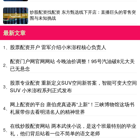
炒股配资找配资 东方甄选线下开店：直播巨头的零售突
围与未知挑战
最新文章
股票配资开户 雷军介绍小米澎程核心负责人
1、
配资门户网官网网站 今晚油价调整！95号汽油破8元大关
2、
已无悬念
股票专业配资 重新定义SUV空间新答案，智能可变大空间
3、
SUV 小米澎程系列正式发布
网上配资的平台 唐伯虎真迹再“上新”！三峡博物馆这场书
4、
札展带你去看明清名人的精神世界
在线炒股配资网站 两本武侠小说，是这个班最特别的毕业
5、
礼，他们背后站着一位不简单的语文老师